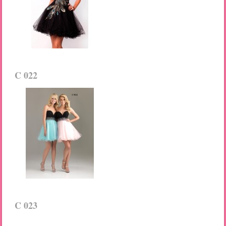
C 022
C 023