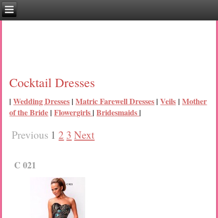
giam beo
,
lam trang da
,
thoi trang cong so
,
thoi
trang
,
thoi trang nu
,
ao so mi nu
,
nhac san
,
tai game
,
tai game mien
phi
,
chơi game
,
tải game mobile
,
Game hay
,
đọc truyện
,
link sopcast
,
xem phim
,
xem phim HD
,
phim hay
,
học digital marketing
,
hoc tieng
anh
,
luyện thi toeic
,
học tiếng anh
,
học tiếng anh giao tiếp
,
học tiếng
anh online
,
tiếng anh cho người đi làm
,
điểm thi
,
điểm thi đại học
2015
,
học facebook marketing
,
thoi trang nam
,
vay dep
,
ao so mi nam
Cocktail Dresses
|
Wedding Dresses
|
Matric Farewell Dresses
|
Veils
|
Mother
of the Bride
|
Flowergirls
|
Bridesmaids
|
Previous
1
2
3
Next
C 021