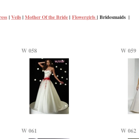
ress
|
Veils
|
Mother Of the Bride
|
Flowergirls
| Bridesmaids |
W 058
W 059
W 061
W 062