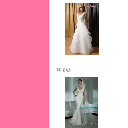
W 083