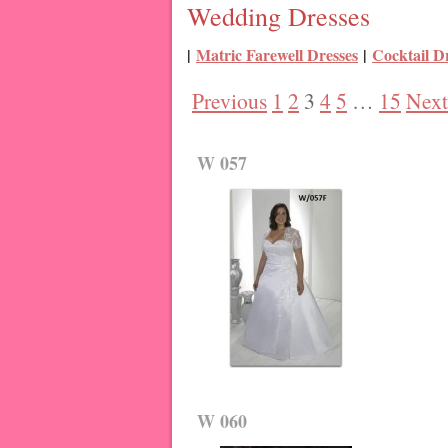
Wedding Dresses
|
Matric Farewell Dresses
|
Cocktail D
Previous
1
2
3
4
5
…
15
Next
W 057
W 060